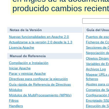
producido cambios recien
Notas de la Versión
Guía del Usu
Nuevas funcionalidades en Apache 2.0
Puertos de es
Actualizarse a la versión 2.0 desde la 1.3
Ficheros de Co
Licencia Apache
Secciones de 
Negociación d
Manual de Referencia
Objetos Dinám
Compilación e Instalación
Variables de E
Iniciar Apache
Archivos Log
Parar y reiniciar Apache
Mapear URLs a
ficheros
Directivas para configurar la ejecución
Ajustes para c
Guía rápida de Referencia de Directivas
Consejos de S
Módulos
Configuración
Módulos de MultiProcesamiento (MPMs)
Encriptado SS
Filtros
Ejecución de 
Handlers